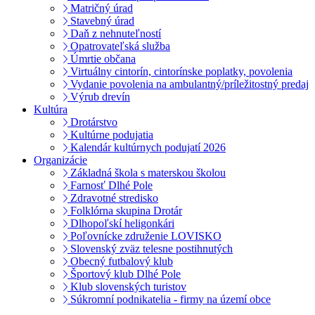
Matričný úrad
Stavebný úrad
Daň z nehnuteľností
Opatrovateľská služba
Úmrtie občana
Virtuálny cintorín, cintorínske poplatky, povolenia
Vydanie povolenia na ambulantný/príležitostný predaj
Výrub drevín
Kultúra
Drotárstvo
Kultúrne podujatia
Kalendár kultúrnych podujatí 2026
Organizácie
Základná škola s materskou školou
Farnosť Dlhé Pole
Zdravotné stredisko
Folklórna skupina Drotár
Dlhopoľskí heligonkári
Poľovnícke združenie LOVISKO
Slovenský zväz telesne postihnutých
Obecný futbalový klub
Športový klub Dlhé Pole
Klub slovenských turistov
Súkromní podnikatelia - firmy na území obce