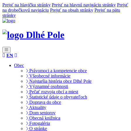
Prejsť na hlavičku stránky
Prejsť na hlavnú navigáciu stránky
Prejsť
na drobečkovú navigáciu
Prejsť na obsah stránky
Prejsť na pätu
stránky
Dlhé Pole
EN
Obec
Právomoci a kompetencie obce
Všeobecné informácie
Najstaršia história obce Dlhé Pole
Významné osobnosti
Pečať rozvoja obcí a miest
Štatistické údaje o obyvateľoch
Doprava do obce
Aktuality
Dom seniorov
Obecná knižnica
Fotogaléria
O stránke