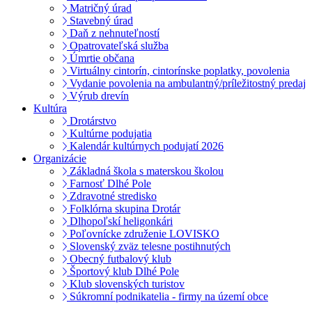
Matričný úrad
Stavebný úrad
Daň z nehnuteľností
Opatrovateľská služba
Úmrtie občana
Virtuálny cintorín, cintorínske poplatky, povolenia
Vydanie povolenia na ambulantný/príležitostný predaj
Výrub drevín
Kultúra
Drotárstvo
Kultúrne podujatia
Kalendár kultúrnych podujatí 2026
Organizácie
Základná škola s materskou školou
Farnosť Dlhé Pole
Zdravotné stredisko
Folklórna skupina Drotár
Dlhopoľskí heligonkári
Poľovnícke združenie LOVISKO
Slovenský zväz telesne postihnutých
Obecný futbalový klub
Športový klub Dlhé Pole
Klub slovenských turistov
Súkromní podnikatelia - firmy na území obce