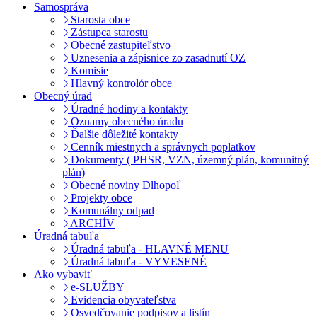
Samospráva
Starosta obce
Zástupca starostu
Obecné zastupiteľstvo
Uznesenia a zápisnice zo zasadnutí OZ
Komisie
Hlavný kontrolór obce
Obecný úrad
Úradné hodiny a kontakty
Oznamy obecného úradu
Ďalšie dôležité kontakty
Cenník miestnych a správnych poplatkov
Dokumenty ( PHSR, VZN, územný plán, komunitný
plán)
Obecné noviny Dlhopoľ
Projekty obce
Komunálny odpad
ARCHÍV
Úradná tabuľa
Úradná tabuľa - HLAVNÉ MENU
Úradná tabuľa - VYVESENÉ
Ako vybaviť
e-SLUŽBY
Evidencia obyvateľstva
Osvedčovanie podpisov a listín