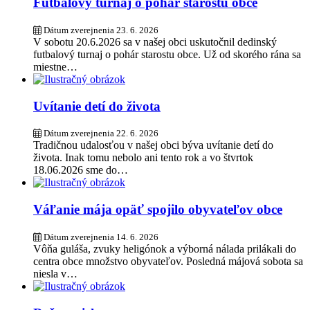
Futbalový turnaj o pohár starostu obce
Dátum zverejnenia
23. 6. 2026
V sobotu 20.6.2026 sa v našej obci uskutočnil dedinský
futbalový turnaj o pohár starostu obce. Už od skorého rána sa
miestne…
Uvítanie detí do života
Dátum zverejnenia
22. 6. 2026
Tradičnou udalosťou v našej obci býva uvítanie detí do
života. Inak tomu nebolo ani tento rok a vo štvrtok
18.06.2026 sme do…
Váľanie mája opäť spojilo obyvateľov obce
Dátum zverejnenia
14. 6. 2026
Vôňa guláša, zvuky heligónok a výborná nálada prilákali do
centra obce množstvo obyvateľov. Posledná májová sobota sa
niesla v…